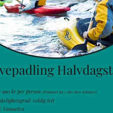
vepadling Halvdags
:
990 kr per person
(Pris
basert på 3 eller flere deltakere)
kelighetsgrad: veldig lett
: Vossoelva