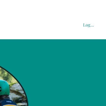
Logg inn
Priser
Vannski - Wakeboard
More