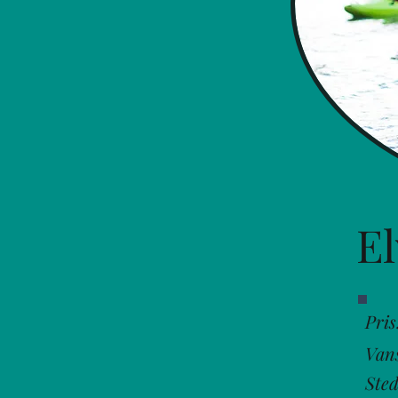
El
Pris
Vans
Sted