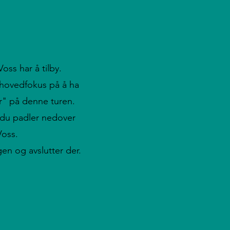
ss har å tilby.
 hovedfokus på å ha
er" på denne turen.
s du padler nedover
Voss.
ggen og avslutter der.