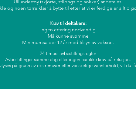
Ullundertøy (skjorte, stilongs og sokker) anbefales.
le og noen tørre klær å bytte til etter at vi er ferdige er alltid g
Krav til deltakere:
Ingen erfaring nødvendig
Må kunne svømme
Minimumsalder 12 år med tilsyn av voksne.
24 timers avbestillingsregler
Avbestillinger samme dag eller ingen har ikke krav på refusjon.
vlyses på grunn av ekstremvær eller vanskelige vannforhold, vil du få 
info@vossflow.no
©2025 by Alexander Raa Nilsen / Ivan Shvab