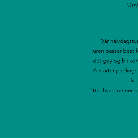
Vari
Vår halvdagstur
Turen passer best 
det gøy og bli kom
Vi starter padling
elve
Etter hvert renner el