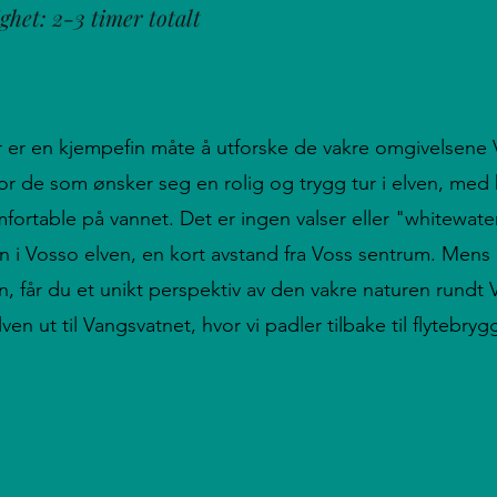
ghet: 2-3 timer totalt
 er en kjempefin måte å utforske de vakre omgivelsene Vo
for de som ønsker seg en rolig og trygg tur i elven, med
fortable på vannet. Det er ingen valser eller "whitewat
en i Vosso elven, en kort avstand fra Voss sentrum. Men
n, får du et unikt perspektiv av den vakre naturen rundt 
ven ut til Vangsvatnet, hvor vi padler tilbake til flytebry