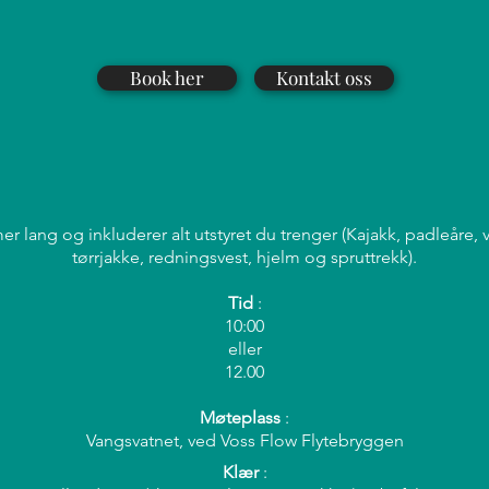
Book her
Kontakt oss
imer lang og inkluderer alt utstyret du trenger (Kajakk, padleåre,
tørrjakke, redningsvest, hjelm og spruttrekk).
Tid
:
10:00
eller
12.00
Møteplass
:
Vangsvatnet, ved Voss Flow Flytebryggen
Klær
: